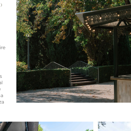
o
ire
s
al
e
na
za