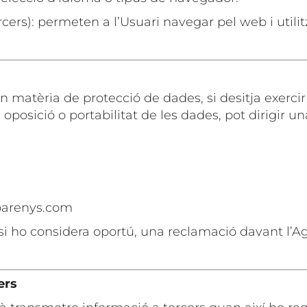
cers): permeten a l’Usuari navegar pel web i utilitz
matèria de protecció de dades, si desitja exercir e
oposició o portabilitat de les dades, pot dirigir una 
barenys.com
r, si ho considera oportú, una reclamació davant l
ers