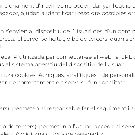
uncionament d’internet; no poden danyar l’equip o d
egador, ajuden a identificar i resoldre possibles e
n s’envien al dispositiu de l’Usuari des d’un dom
presta el servei sol·licitat; o bé de tercers, quan 
L.
ça IP utilitzada per connectar-se al web, la URL de
s al sistema operatiu del dispositiu de l’Usuari.
itza cookies tècniques, analítiques i de personali
zar-ne correctament els serveis i funcionalitats.
rcers): permeten al responsable fer el seguiment i
 o de tercers): permeten a l’Usuari accedir al ser
elecció d’idioma o tipus de navegador.