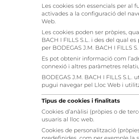
Les cookies són essencials per al f
activades a la configuració del nav
Web.
Les cookies poden ser pròpies, qua
BACH I FILLS S.L. i des del qual es 
per BODEGAS J.M. BACH I FILLS S.
Es pot obtenir informació com l’adre
connexió i altres paràmetres relatiu
BODEGAS J.M. BACH I FILLS S.L. util
pugui navegar pel Lloc Web i utilit
Tipus de cookies i finalitats
Cookies d’anàlisi (pròpies o de te
usuaris al lloc web.
Cookies de personalització (pròpies
predefinides, com per exemple la s