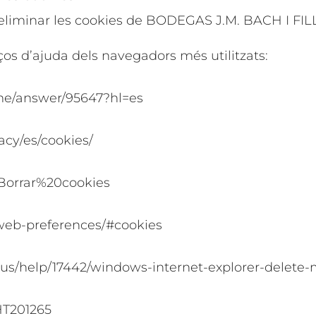
o eliminar les cookies de BODEGAS J.M. BACH I FILL
ços d’ajuda dels navegadors més utilitzats:
ome/answer/95647?hl=es
acy/es/cookies/
b/Borrar%20cookies
/web-preferences/#cookies
n-us/help/17442/windows-internet-explorer-delet
HT201265