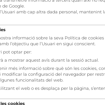
 transmetre informació a tercers quan així ho requ
e de Google.
 l’Usuari amb cap altra dada personal, mantenint 
ies
tra informació sobre la seva Política de cookies a
 amb l’objectiu que l’Usuari en sigui conscient.
i pot optar per:
à a mostrar aquest avís durant la sessió actual.
tenir més informació sobre què són les cookies, con
modificar la configuració del navegador per restrin
algunes funcionalitats del web.
ilitzant el web o es desplaça per la pàgina, s’ente
 les cookies