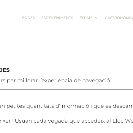
BODES
ESDEVENIMENTS
ESPAIS
GASTRONOMIA
IES
rs per millorar l’experiència de navegació.
n petites quantitats d’informació i que es descarr
nèixer l’Usuari cada vegada que accedeix al Lloc W